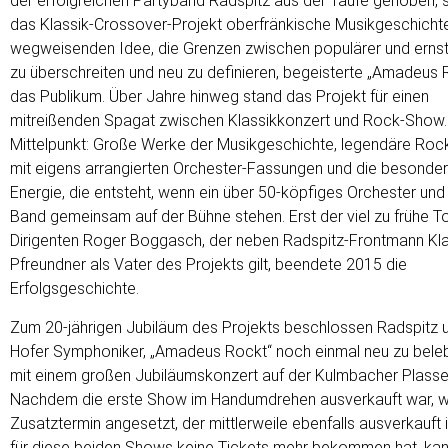
der erfolgreichen Partyband Radspitz aus der Taufe gehoben, 
das Klassik-Crossover-Projekt oberfränkische Musikgeschichte
wegweisenden Idee, die Grenzen zwischen populärer und ernst
zu überschreiten und neu zu definieren, begeisterte „Amadeus 
das Publikum. Über Jahre hinweg stand das Projekt für einen
mitreißenden Spagat zwischen Klassikkonzert und Rock-Show.
Mittelpunkt: Große Werke der Musikgeschichte, legendäre Ro
mit eigens arrangierten Orchester-Fassungen und die besonde
Energie, die entsteht, wenn ein über 50-köpfiges Orchester und
Band gemeinsam auf der Bühne stehen. Erst der viel zu frühe T
Dirigenten Roger Boggasch, der neben Radspitz-Frontmann Kl
Pfreundner als Vater des Projekts gilt, beendete 2015 die
Erfolgsgeschichte.
Zum 20-jährigen Jubiläum des Projekts beschlossen Radspitz 
Hofer Symphoniker, „Amadeus Rockt“ noch einmal neu zu bele
mit einem großen Jubiläumskonzert auf der Kulmbacher Plasse
Nachdem die erste Show im Handumdrehen ausverkauft war, w
Zusatztermin angesetzt, der mittlerweile ebenfalls ausverkauft 
für diese beiden Shows keine Tickets mehr bekommen hat, kan