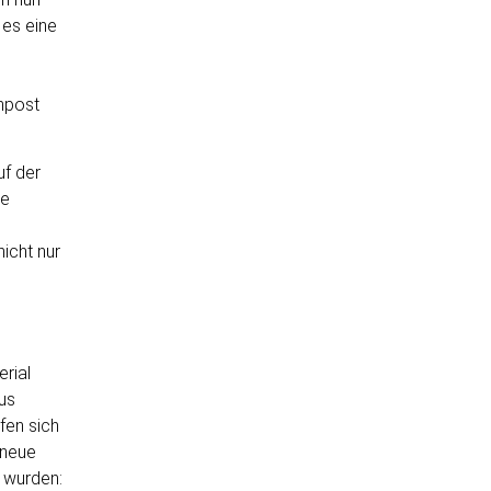
 es eine
npost
uf der
he
icht nur
rial
eus
fen sich
 neue
t wurden: