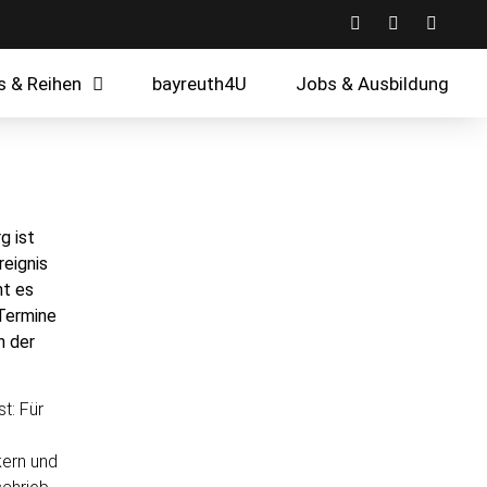
s & Reihen
bayreuth4U
Jobs & Ausbildung
g ist
eignis
ht es
 Termine
in der
t: Für
kern und