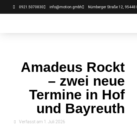
0921.5070830
info@motion.gmbh
Nürnberger Straße 12, 95448
Amadeus Rockt
– zwei neue
Termine in Hof
und Bayreuth
Verfasst am
1. Juli 2026