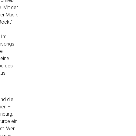
schrieb
. Mit der
er Musik
Rockt“
 Im
cksongs
re
 eine
od des
aus
und die
ben –
nburg.
urde ein
ist. Wer
n nun