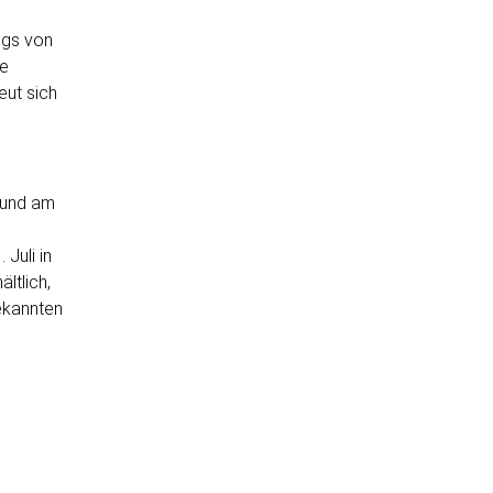
ngs von
ge
eut sich
f und am
Juli in
ältlich,
ekannten