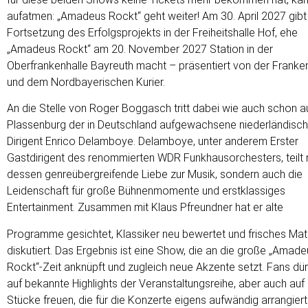
aufatmen: „Amadeus Rockt“ geht weiter! Am 30. April 2027 gibt
Fortsetzung des Erfolgsprojekts in der Freiheitshalle Hof, ehe
„Amadeus Rockt“ am 20. November 2027 Station in der
Oberfrankenhalle Bayreuth macht – präsentiert von der Franke
und dem Nordbayerischen Kurier.
An die Stelle von Roger Boggasch tritt dabei wie auch schon a
Plassenburg der in Deutschland aufgewachsene niederländisc
Dirigent Enrico Delamboye. Delamboye, unter anderem Erster
Gastdirigent des renommierten WDR Funkhausorchesters, teilt n
dessen genreübergreifende Liebe zur Musik, sondern auch die
Leidenschaft für große Bühnenmomente und erstklassiges
Entertainment. Zusammen mit Klaus Pfreundner hat er alte
Programme gesichtet, Klassiker neu bewertet und frisches Mate
diskutiert. Das Ergebnis ist eine Show, die an die große „Amad
Rockt“-Zeit anknüpft und zugleich neue Akzente setzt. Fans dür
auf bekannte Highlights der Veranstaltungsreihe, aber auch auf
Stücke freuen, die für die Konzerte eigens aufwändig arrangier