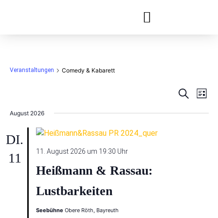
Festivals & Reihen
Jobs & Ausbildung
Veranstaltungen
Comedy & Kabarett
Veran
Ve
Suche
Datum
Liste
wählen.
An
Such
August 2026
Na
und
DI.
Ansic
11. August 2026 um 19:30 Uhr
11
Heißmann & Rassau:
Lustbarkeiten
Seebühne
Obere Röth, Bayreuth