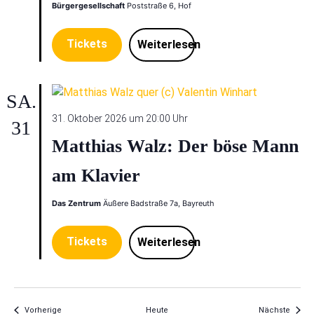
Bürgergesellschaft
Poststraße 6, Hof
Tickets
Weiterlesen
SA.
31. Oktober 2026 um 20:00 Uhr
31
Matthias Walz: Der böse Mann
am Klavier
Das Zentrum
Äußere Badstraße 7a, Bayreuth
Tickets
Weiterlesen
Veranstaltungen
Veran
Vorherige
Heute
Nächste