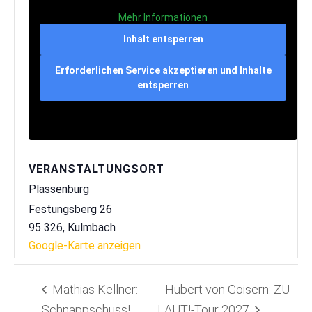
Mehr Informationen
Inhalt entsperren
Erforderlichen Service akzeptieren und Inhalte
entsperren
VERANSTALTUNGSORT
Plassenburg
Festungsberg 26
95 326
,
Kulmbach
Google-Karte anzeigen
Mathias Kellner:
Hubert von Goisern: ZU
Schnappschuss!
LAUT!-Tour 2027