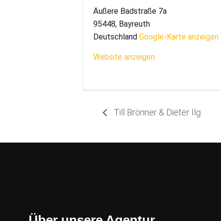
Äußere Badstraße 7a
95448
,
Bayreuth
Deutschland
Google-Karte anzeigen
Website anzeigen
Till Brönner & Dieter Ilg
Über unsere Agentur