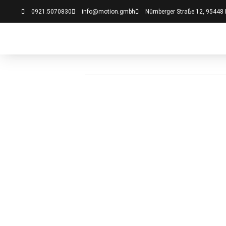
0921.5070830
info@motion.gmbh
Nürnberger Straße 12, 95448