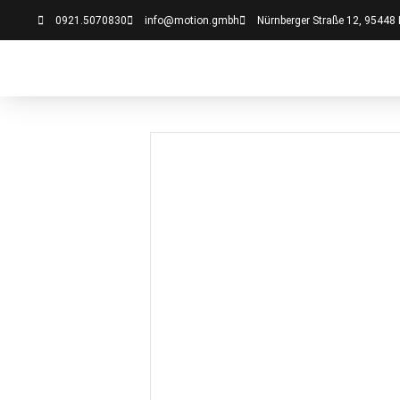
0921.5070830
info@motion.gmbh
Nürnberger Straße 12, 95448