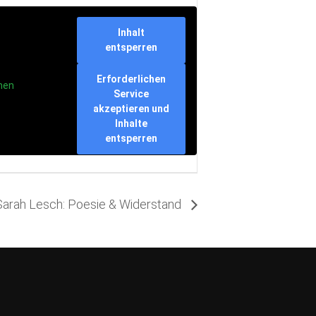
Inhalt
entsperren
Erforderlichen
nen
Service
akzeptieren und
Inhalte
entsperren
Sarah Lesch: Poesie & Widerstand