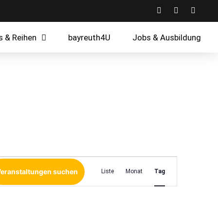
s & Reihen
bayreuth4U
Jobs & Ausbildung
Veranstaltun
eranstaltungen suchen
Liste
Monat
Tag
Ansichten-
Navigation