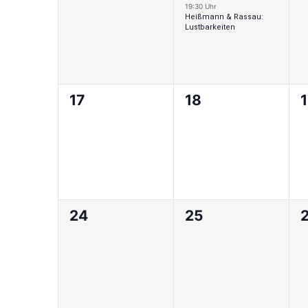
Veranstaltungen,
Veranstaltung,
V
19:30 Uhr
Heißmann & Rassau:
Lustbarkeiten
0
0
17
18
Veranstaltungen,
Veranstaltungen,
V
0
0
24
25
Veranstaltungen,
Veranstaltungen,
V