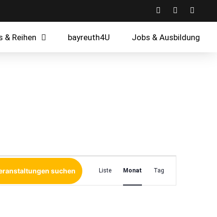
s & Reihen
bayreuth4U
Jobs & Ausbildung
Veranstaltun
eranstaltungen suchen
Liste
Monat
Tag
Ansichten-
Navigation