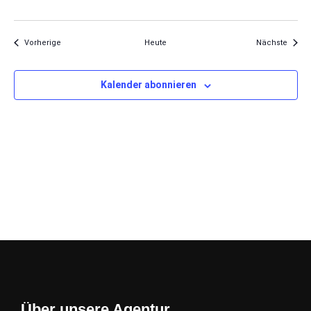
Veranstaltungen
Veran
Vorherige
Heute
Nächste
Kalender abonnieren
Über unsere Agentur