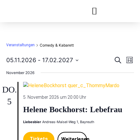
Festivals & Reihen
Jobs & Ausbildung
Veranstaltungen
Comedy & Kabarett
Veran
Ve
05.11.2026
 - 
17.02.2027
Suche
Liste
Datum
An
Such
wählen.
November 2026
Na
und
DO.
Ansic
5. November 2026 um 20:00 Uhr
5
Helene Bockhorst: Lebefrau
Liebesbier
Andreas-Maisel-Weg 1, Bayreuth
Tickets
Weiterlesen